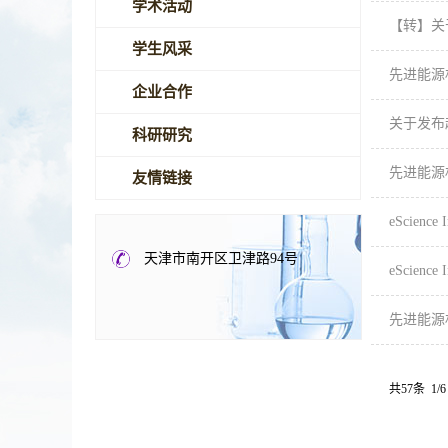
学术活动
【转】关
学生风采
先进能源
企业合作
关于发布
科研研究
先进能源
友情链接
eScience
天津市南开区卫津路94号
eScience
先进能源
共57条 1/